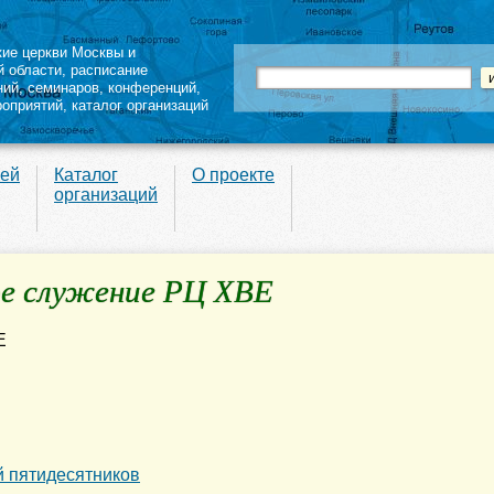
кие церкви Москвы и
й области
,
расписание
ний
,
семинаров
,
конференций
,
роприятий,
каталог организаций
вей
Каталог
О проекте
организаций
ое служение РЦ ХВЕ
й пятидесятников