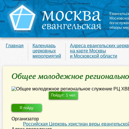
Евангельс
Московско
богослуже
обзоры ме
Главная
Календарь
Адреса евангельских церк
церковных
на карте Москвы
мероприятий
и Московской области
Общее молодежное региональн
Пойдут: 1 чел.
Я пойду
Организатор
Российская Церковь христиан веры евангельско