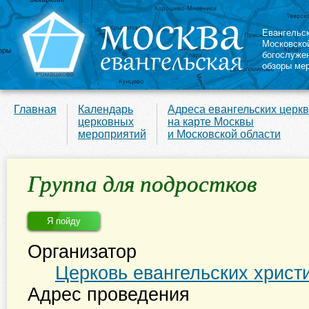
Евангельс
Московско
богослуже
обзоры ме
Главная
Календарь
Адреса евангельских церк
церковных
на карте Москвы
мероприятий
и Московской области
Группа для подростков
Я пойду
Организатор
Церковь евангельских христ
Адрес проведения