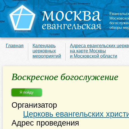
Евангельс
Московско
богослуже
обзоры ме
Главная
Календарь
Адреса евангельских церк
церковных
на карте Москвы
мероприятий
и Московской области
Воскресное богослужение
Я пойду
Организатор
Церковь евангельских христ
Адрес проведения