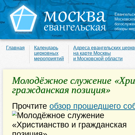
Евангельс
Московско
богослуже
обзоры ме
Главная
Календарь
Адреса евангельских церк
церковных
на карте Москвы
мероприятий
и Московской области
Молодёжное служение «Хри
гражданская позиция»
Прочтите
обзор прошедшего со