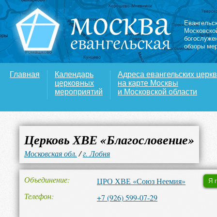
Евангельс
Московско
богослуже
обзоры ме
Главная
Календарь
Адреса евангельских церк
церковных
на карте Москвы
мероприятий
и Московской области
Церковь ХВЕ «Благословение»
Московская обл.
/
г. Лобня
Объединение
ЦРО ХВЕ «Союз Неемия»
Я 
Телефон
‎+7 (926) 599-07-29