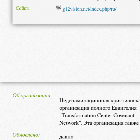
Сайт
g12vision.net/index.php/ru/
Об организации
Неденаминационная христианск
организация полного Евангелия
"Transformation Center Covenant
Network". Эта организация также
известна под названиямим: "Цен
Обновлено
давно
Трансформации" и "Церкви Завет