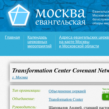
Евангельс
Московско
богослуже
обзоры ме
Главная
Календарь
Адреса евангельских церк
церковных
на карте Москвы
мероприятий
и Московской области
Transformation Center Covenant Net
г. Москва
Тип организации
Числ
Объединение церквей
на са
Я
Объединение
Transformation Center
Руководитель
Шаповалов Андрей, старший пасто