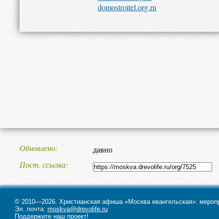
domostroitel.org.ru
Обновлено
давно
Пост. ссылка
© 2010—2026. Христианская афиша «Москва евангельская»: меропри
Эл. почта:
moskva@drevolife.ru
Поддержите наш проект!