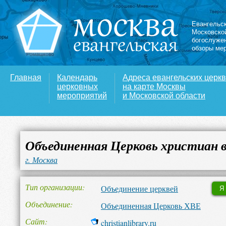
Евангельс
Московско
богослуже
обзоры ме
Главная
Календарь
Адреса евангельских церк
церковных
на карте Москвы
мероприятий
и Московской области
Объединенная Церковь христиан в
г. Москва
Тип организации
Объединение церквей
Я
Объединение
Объединенная Церковь ХВЕ
Сайт
christianlibrary.ru