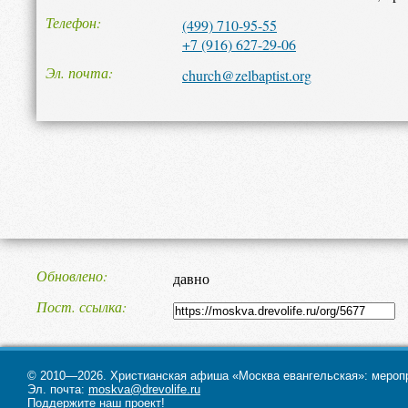
Телефон
(499) 710-95-55
+7 (916) 627-29-06
Эл. почта
church@zelbaptist.org
Обновлено
давно
Пост. ссылка
© 2010—2026. Христианская афиша «Москва евангельская»: меропри
Эл. почта:
moskva@drevolife.ru
Поддержите наш проект!