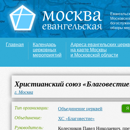
Евангельс
Московско
богослуже
обзоры ме
Главная
Календарь
Адреса евангельских церк
церковных
на карте Москвы
мероприятий
и Московской области
Христианский союз «Благовестие
г. Москва
Тип организации
Объединение церквей
Я
Объединение
ХС «Благовестие»
Руководитель
Колесников Павел Николаевич, пре