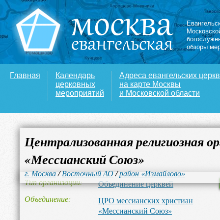
Евангельс
Московско
богослуже
обзоры ме
Главная
Календарь
Адреса евангельских церк
церковных
на карте Москвы
мероприятий
и Московской области
Централизованная религиозная о
«Мессианский Союз»
г. Москва
/
Восточный АО
/
район «Измайлово»
Тип организации
Объединение церквей
Объединение
ЦРО мессианских христиан
«Мессианский Союз»