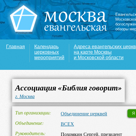
Евангельс
Московско
богослуже
обзоры ме
Главная
Календарь
Адреса евангельских церк
церковных
на карте Москвы
мероприятий
и Московской области
Ассоциация «Библия говорит»
г. Москва
Тип организации
Объединение церквей
Я
Объединение
ВСЕХ
Руководитель
Похомкин Сергей, президент