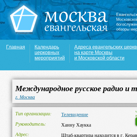
Евангельс
Московско
богослуже
обзоры ме
Главная
Календарь
Адреса евангельских церк
церковных
на карте Москвы
мероприятий
и Московской области
Международное русское радио и т
г. Москва
Тип организации
Телевидение
Руководитель
Ханну Хаукка
Адрес
Штаб-квартира находится в г. Кера