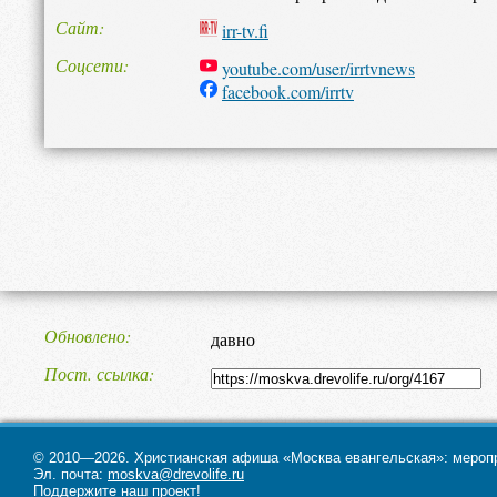
Сайт
irr-tv.fi
Соцсети
youtube.com/user/irrtvnews
facebook.com/irrtv
Обновлено
давно
Пост. ссылка
© 2010—2026. Христианская афиша «Москва евангельская»: меропри
Эл. почта:
moskva@drevolife.ru
Поддержите наш проект!