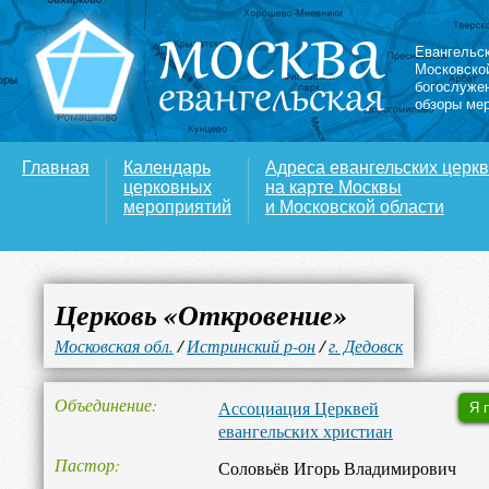
Евангельс
Московско
богослуже
обзоры ме
Главная
Календарь
Адреса евангельских церк
церковных
на карте Москвы
мероприятий
и Московской области
Церковь «Откровение»
Московская обл.
/
Истринский р-он
/
г. Дедовск
Объединение
Ассоциация Церквей
Я 
евангельских христиан
Пастор
Соловьёв Игорь Владимирович