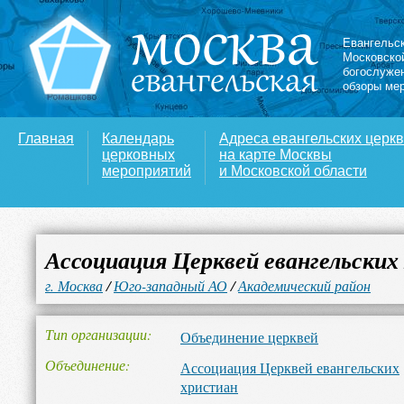
Евангельс
Московско
богослуже
обзоры ме
Главная
Календарь
Адреса евангельских церк
церковных
на карте Москвы
мероприятий
и Московской области
Ассоциация Церквей евангельских
г. Москва
/
Юго-западный АО
/
Академический район
Тип организации
Объединение церквей
Объединение
Ассоциация Церквей евангельских
христиан