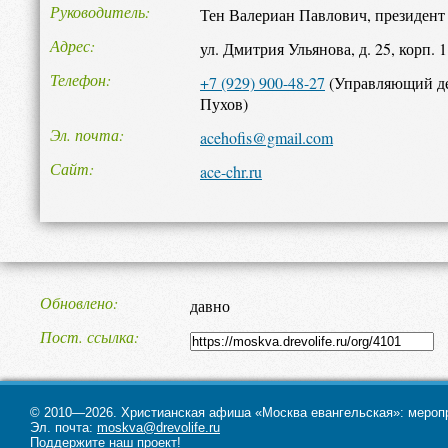
Руководитель
Тен Валериан Павлович, президент
Адрес
ул. Дмитрия Ульянова, д. 25, корп. 1
Телефон
+7 (929) 900-48-27
(Управляющий д
Пухов)
Эл. почта
acehofis@gmail.com
Сайт
ace-chr.ru
Обновлено
давно
Пост. ссылка
© 2010—2026. Христианская афиша «Москва евангельская»: меропри
Эл. почта:
moskva@drevolife.ru
Поддержите наш проект!