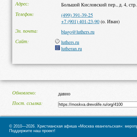
Адрес
Большой Кисловский пер., д. 4, стр.
Телефон
(499) 391-39-25
+7 (901) 401-23-90
(о. Иван)
Эл. почта
blago@luthers.ru
Сайт
luthers.ru
lutheran.ru
Обновлено
давно
Пост. ссылка
© 2010—2026. Христианская афиша «Москва евангельская»: меропри
Поддержите наш проект!