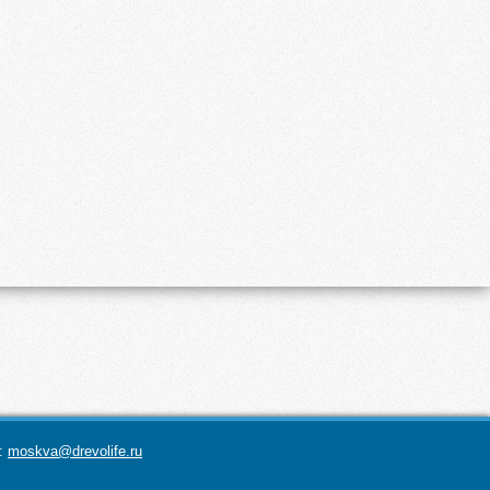
а:
moskva@drevolife.ru