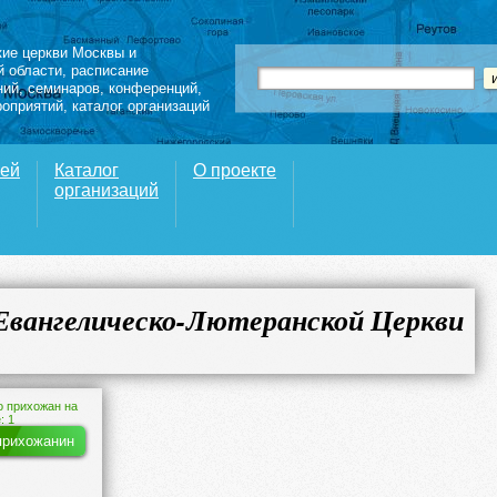
кие церкви Москвы и
й области
,
расписание
ний
,
семинаров
,
конференций
,
роприятий,
каталог организаций
вей
Каталог
О проекте
организаций
Евангелическо-Лютеранской Церкви
о прихожан на
: 1
прихожанин