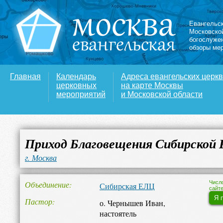
Евангельс
Московско
богослуже
обзоры ме
Главная
Календарь
Адреса евангельских церк
церковных
на карте Москвы
мероприятий
и Московской области
Приход Благовещения Сибирской 
г. Москва
Объединение
Числ
Сибирская ЕЛЦ
сайте
Я 
Пастор
о. Чернышев Иван,
настоятель