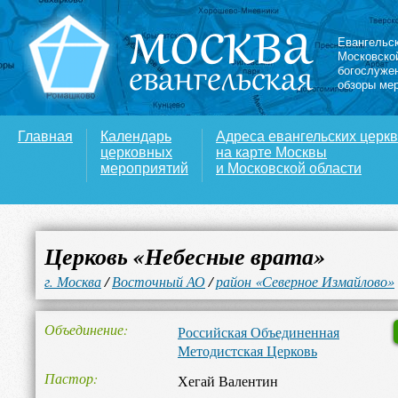
Евангельс
Московско
богослуже
обзоры ме
Главная
Календарь
Адреса евангельских церк
церковных
на карте Москвы
мероприятий
и Московской области
Церковь «Небесные врата»
г. Москва
/
Восточный АО
/
район «Северное Измайлово»
Объединение
Российская Объединенная
Методистская Церковь
Пастор
Хегай Валентин