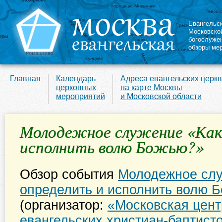
Евангельс
Московско
богослуже
обзоры ме
Главная
Календарь
Адреса евангельских церк
церковных
на карте Москвы
мероприятий
и Московской области
Молодежное служение «Как
исполнить волю Божью?»
Обзор события
Молодежное слу
определить и исполнить волю 
(oрганизатор:
«Московская цент
евангельских христиан-баптист