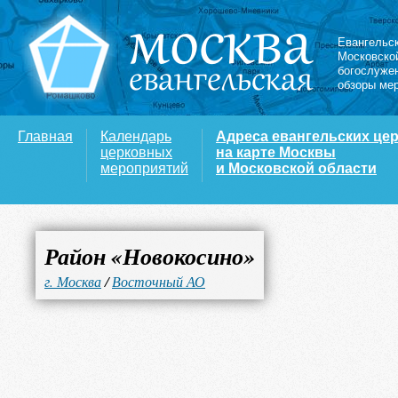
Евангельс
Московско
богослуже
обзоры ме
Главная
Календарь
Адреса евангельских це
церковных
на карте Москвы
мероприятий
и Московской области
Район «Новокосино»
г. Москва
/
Восточный АО