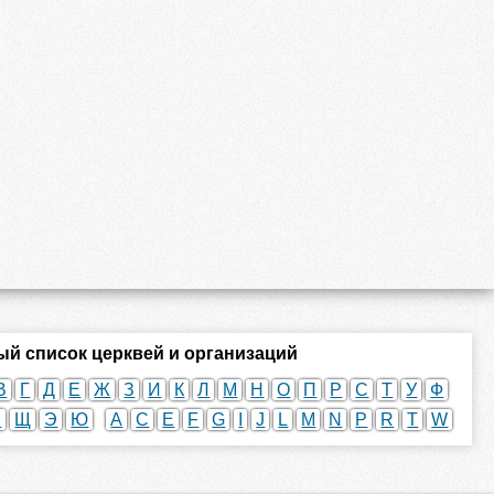
й список церквей и организаций
В
Г
Д
Е
Ж
З
И
К
Л
М
Н
О
П
Р
С
Т
У
Ф
Ш
Щ
Э
Ю
A
C
E
F
G
I
J
L
M
N
P
R
T
W