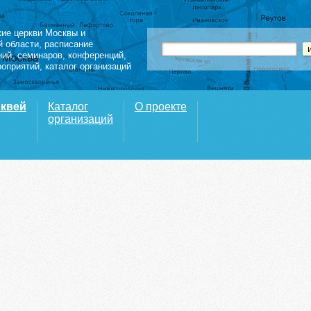
кие церкви Москвы и
й области
,
расписание
ний
,
семинаров
,
конференций
,
роприятий,
каталог организаций
рквей
Каталог
О проекте
организаций