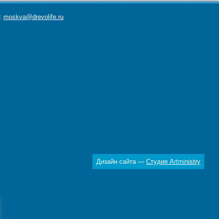
а:
moskva@drevolife.ru
Дизайн сайта —
Студия Artministry