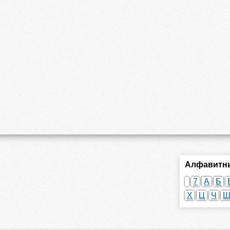
Алфавитны
7
А
Б
Х
Ц
Ч