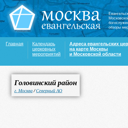
Евангельс
Московско
богослуже
обзоры ме
Главная
Календарь
Адреса евангельских це
церковных
на карте Москвы
мероприятий
и Московской области
Головинский район
г. Москва
/
Северный АО