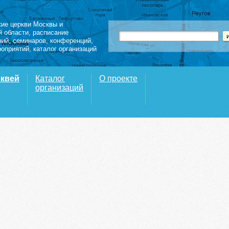
кие церкви Москвы и
й области
,
расписание
ний
,
семинаров
,
конференций
,
роприятий,
каталог организаций
рквей
Каталог
О проекте
организаций