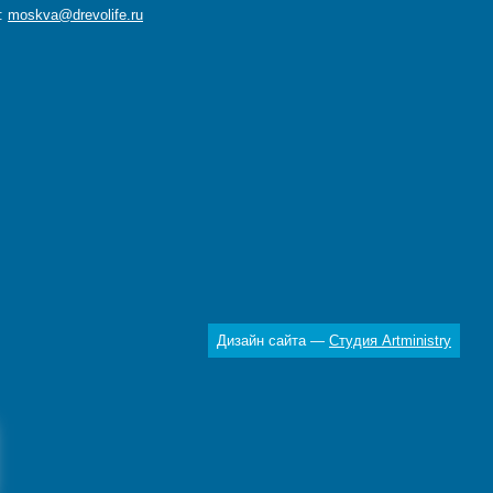
а:
moskva@drevolife.ru
Дизайн сайта —
Студия Artministry