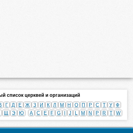
й список церквей и организаций
В
Г
Д
Е
Ж
З
И
К
Л
М
Н
О
П
Р
С
Т
У
Ф
Ш
Щ
Э
Ю
A
C
E
F
G
I
J
L
M
N
P
R
T
W