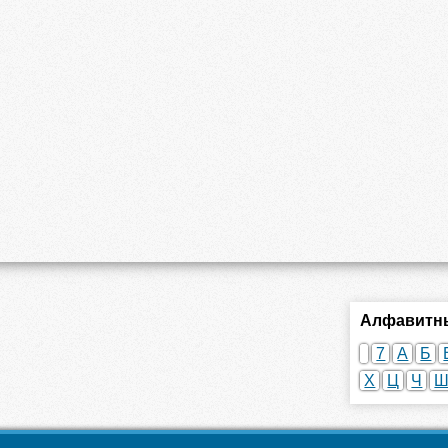
Алфавитны
7
А
Б
Х
Ц
Ч