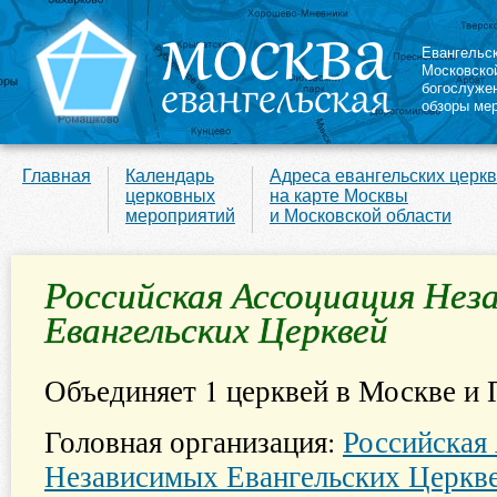
Евангельс
Московско
богослуже
обзоры ме
Главная
Календарь
Адреса евангельских церк
церковных
на карте Москвы
мероприятий
и Московской области
Российская Ассоциация Нез
Евангельских Церквей
Объединяет 1 церквей в Москве и 
Головная организация:
Российская
Независимых Евангельских Церкв