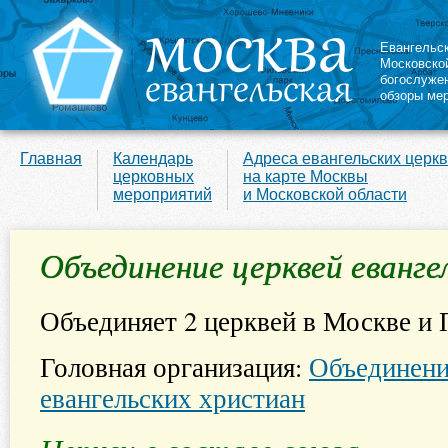
Евангельс
Московско
богослуже
обзоры ме
Главная
Календарь
Адреса евангельских церк
церковных
на карте Москвы
мероприятий
и Московской области
Объединение церквей еванге
Объединяет 2 церквей в Москве и 
Головная организация:
Объединени
евангельских христиан