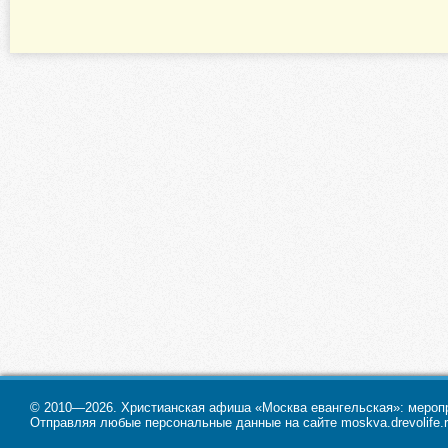
© 2010—2026. Христианская афиша «Москва евангельская»: меропри
Отправляя любые персональные данные на сайте moskva.drevolife.r