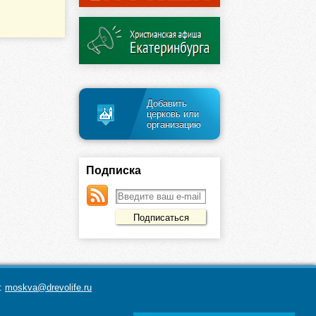
Добавить
церковь или
организацию
Подписка
а:
moskva@drevolife.ru