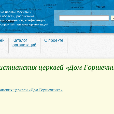
кие церкви Москвы и
й области
,
расписание
ний
,
семинаров
,
конференций
,
роприятий,
каталог организаций
вей
Каталог
О проекте
организаций
стианских церквей «Дом Горшечн
анских церквей «Дом Горшечника»