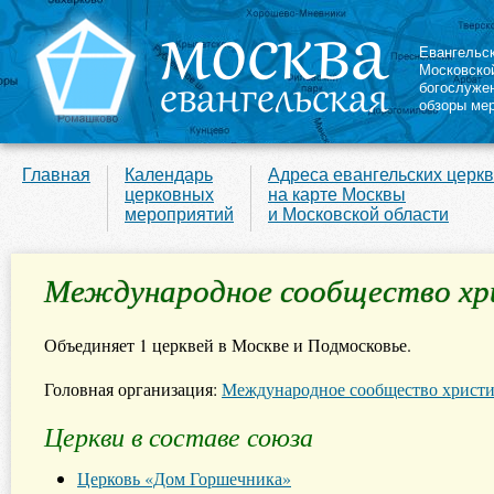
Евангельс
Московско
богослуже
обзоры ме
Главная
Календарь
Адреса евангельских церк
церковных
на карте Москвы
мероприятий
и Московской области
Международное сообщество хри
Объединяет 1 церквей в Москве и Подмосковье.
Головная организация:
Международное сообщество христи
Церкви в составе союза
Церковь «Дом Горшечника»