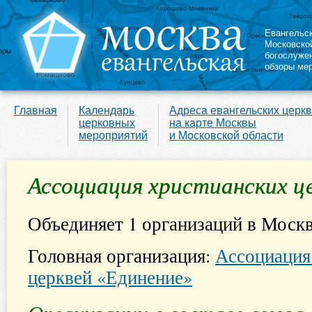
Евангельс
Московско
богослуже
обзоры ме
Главная
Календарь
Адреса евангельских церк
церковных
на карте Москвы
мероприятий
и Московской области
Ассоциация христианских ц
Объединяет 1 организаций в Москв
Головная организация:
Ассоциация
церквей «Единение»