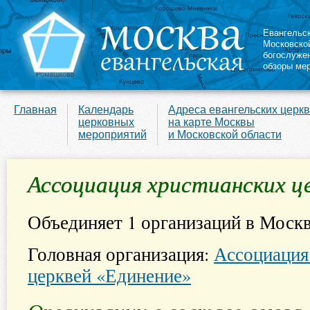
Евангельс
Московско
богослуже
обзоры ме
Главная
Календарь
Адреса евангельских церк
церковных
на карте Москвы
мероприятий
и Московской области
Ассоциация христианских ц
Объединяет 1 организаций в Москв
Головная организация:
Ассоциация
церквей «Единение»