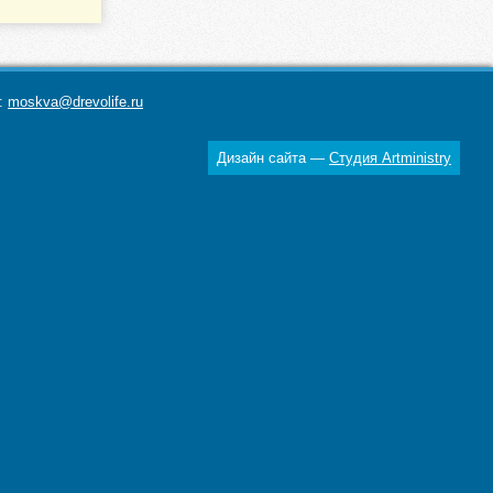
а:
moskva@drevolife.ru
Дизайн сайта —
Студия Artministry