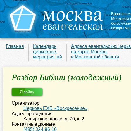
Евангельс
Московско
богослуже
обзоры ме
Главная
Календарь
Адреса евангельских церк
церковных
на карте Москвы
мероприятий
и Московской области
Разбор Библии (молодёжный)
Я пойду
Организатор
Церковь ЕХБ «Воскресение»
Адрес проведения
Каширское шоссе, д. 70, к. 2
Контактные данные
(495) 324-86-10