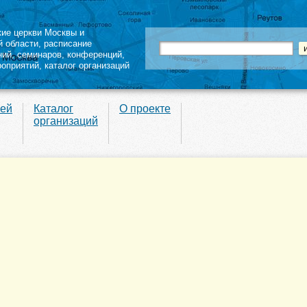
кие церкви Москвы и
й области
,
расписание
ний
,
семинаров
,
конференций
,
роприятий,
каталог организаций
вей
Каталог
О проекте
организаций