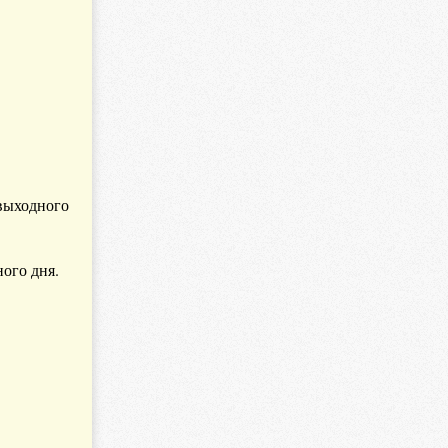
 выходного
ого дня.