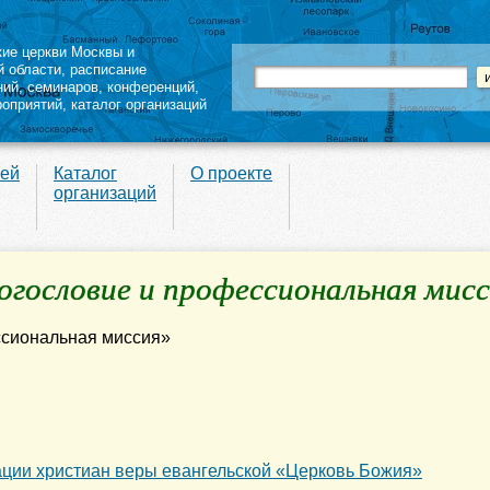
кие церкви Москвы и
й области
,
расписание
ний
,
семинаров
,
конференций
,
роприятий,
каталог организаций
вей
Каталог
О проекте
организаций
гословие и профессиональная мисс
ации христиан веры евангельской «Церковь Божия»