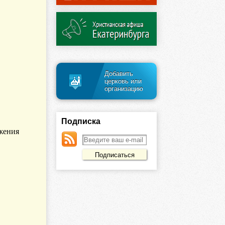
Добавить
церковь или
организацию
Подписка
жения