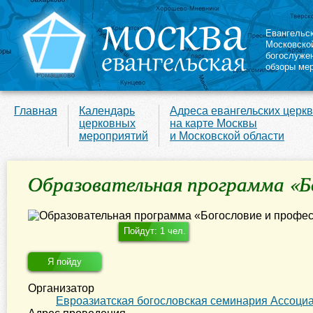
Евангельс
Московско
богослуже
обзоры ме
Главная
Календарь
Адреса евангельских церк
церковных
на карте Москвы
мероприятий
и Московской области
Образовательная программа «Бо
Пойдут: 1 чел.
Я пойду
Организатор
Евроазиатская богословская семинария Ассоци