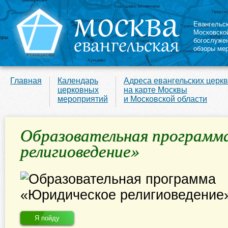
Евангельс
Московско
богослуже
обзоры ме
Главная
Календарь
Адреса евангельских церк
церковных
на карте Москвы
мероприятий
и Московской области
Образовательная программ
религиоведение»
Я пойду