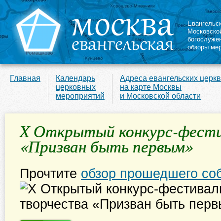
Евангельс
Московско
богослуже
обзоры ме
Главная
Календарь
Адреса евангельских церк
церковных
на карте Москвы
мероприятий
и Московской области
X Открытый конкурс-фести
«Призван быть первым»
Прочтите
обзор прошедшего со