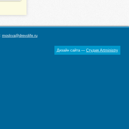
а:
moskva@drevolife.ru
Дизайн сайта —
Студия Artministry