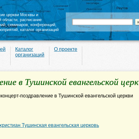
кие церкви Москвы и
й области
,
расписание
ний
,
семинаров
,
конференций
,
роприятий,
каталог организаций
вей
Каталог
О проекте
организаций
ние в Тушинской евангельской церк
 христиан Тушинская евангельская церковь