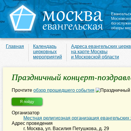
Евангельс
Московско
богослуже
обзоры ме
Главная
Календарь
Адреса евангельских церк
церковных
на карте Москвы
мероприятий
и Московской области
Праздничный концерт-поздравле
Прочтите
обзор прошедшего события
Я пойду
Организатор
Местная религиозная организация евангельских
Адрес проведения
г. Москва
,
ул. Василия Петушкова, д. 29