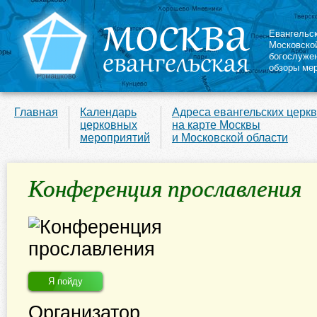
Евангельс
Московско
богослуже
обзоры ме
Главная
Календарь
Адреса евангельских церк
церковных
на карте Москвы
мероприятий
и Московской области
Конференция прославления
Я пойду
Организатор