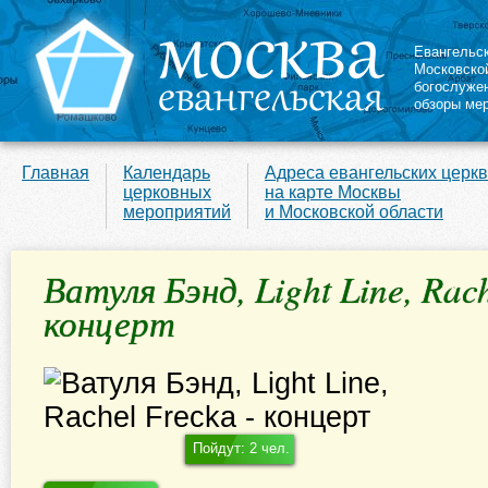
Евангельс
Московско
богослуже
обзоры ме
Главная
Календарь
Адреса евангельских церк
церковных
на карте Москвы
мероприятий
и Московской области
Ватуля Бэнд, Light Line, Rach
концерт
Пойдут: 2 чел.