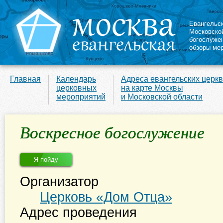
Евангельс
Московско
богослуже
обзоры ме
Главная
Календарь
Адреса евангельских церк
церковных
на карте Москвы
мероприятий
и Московской области
Воскресное богослужение
Я пойду
Организатор
Церковь «Дом Отца»
Адрес проведения