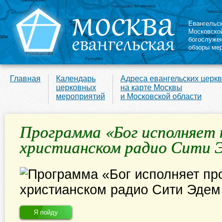
Евангельс
Московско
богослуже
обзоры ме
Главная
Календарь
Адреса евангельских церк
церковных
на карте Москвы
мероприятий
и Московской области
Программа «Бог исполняет 
христианском радио Сити 
Я пойду