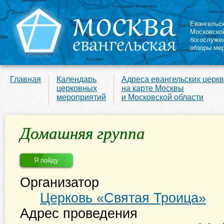
Евангельс
Московско
богослуже
обзоры ме
Главная
Календарь
Адреса евангельских церк
церковных
на карте Москвы
мероприятий
и Московской области
Домашняя группа
Я пойду
Организатор
Церковь «Святая Троица»
Адрес проведения