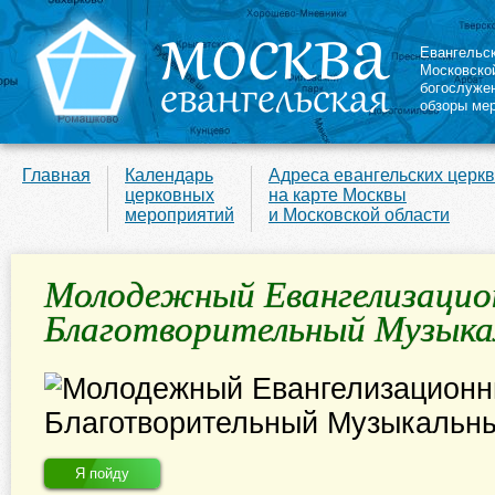
Евангельс
Московско
богослуже
обзоры ме
Главная
Календарь
Адреса евангельских церк
церковных
на карте Москвы
мероприятий
и Московской области
Молодежный Евангелизацио
Благотворительный Музыка
Я пойду