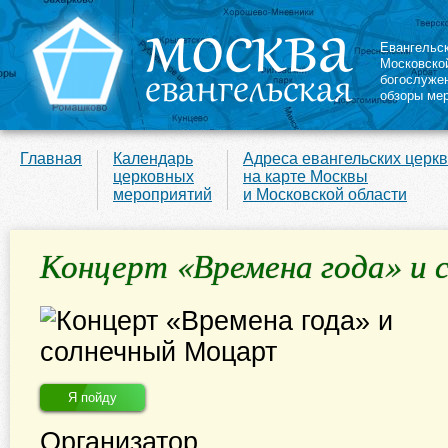
Евангельс
Московско
богослуже
обзоры ме
Главная
Календарь
Адреса евангельских церк
церковных
на карте Москвы
мероприятий
и Московской области
Концерт «Времена года» и 
Я пойду
Организатор