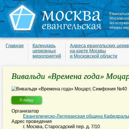
Евангельс
Московско
богослуже
обзоры ме
Главная
Календарь
Адреса евангельских церк
церковных
на карте Москвы
мероприятий
и Московской области
Вивальди «Времена года» Моца
Я пойду
Организатор
Евангелическо-Лютеранская община Кафедральн
Адрес проведения
г. Москва
,
Старосадский пер. д. 7/10