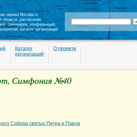
кие церкви Москвы и
й области
,
расписание
ний
,
семинаров
,
конференций
,
роприятий,
каталог организаций
вей
Каталог
О проекте
организаций
рт, Симфония №40
ого Собора святых Петра и Павла