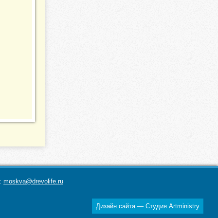
а:
moskva@drevolife.ru
Дизайн сайта —
Студия Artministry