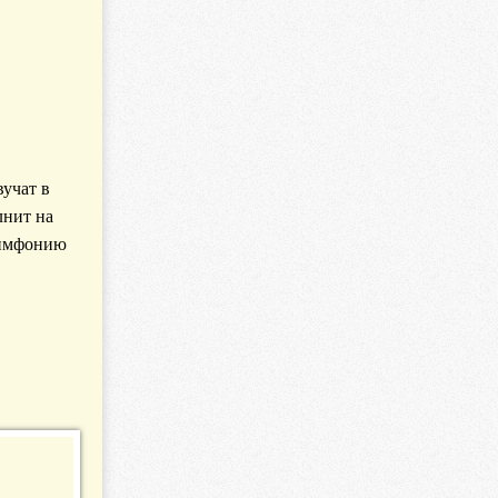
учат в
лнит на
Симфонию