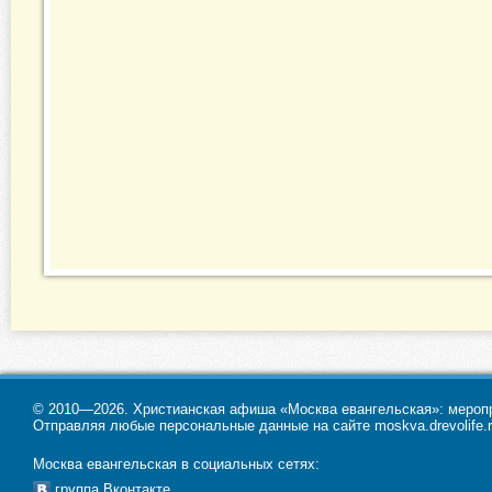
© 2010—2026. Христианская афиша «Москва евангельская»: меропри
Отправляя любые персональные данные на сайте moskva.drevolife.r
Москва евангельская в социальных сетях:
группа Вконтакте