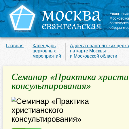
Евангельс
Московско
богослуже
обзоры ме
Главная
Календарь
Адреса евангельских церк
церковных
на карте Москвы
мероприятий
и Московской области
Семинар «Практика христи
консультирования»