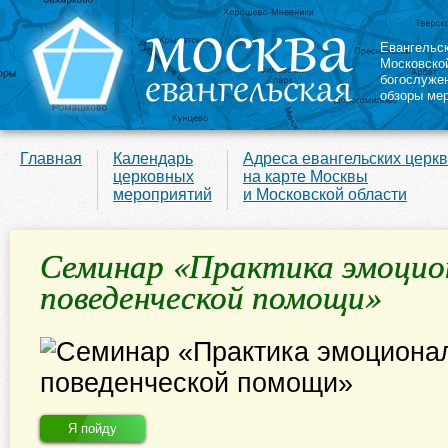
Евангельс
Московско
богослуже
обзоры ме
Главная
Календарь
Адреса евангельских церк
церковных
на карте Москвы
мероприятий
и Московской области
Семинар «Практика эмоцио
поведенческой помощи»
Я пойду