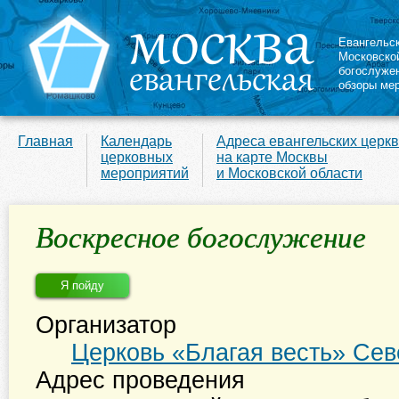
Евангельс
Московско
богослуже
обзоры ме
Главная
Календарь
Адреса евангельских церк
церковных
на карте Москвы
мероприятий
и Московской области
Воскресное богослужение
Я пойду
Организатор
Церковь «Благая весть» Сев
Адрес проведения