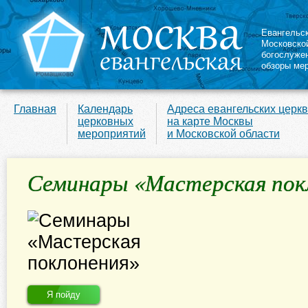
Евангельс
Московско
богослуже
обзоры ме
Главная
Календарь
Адреса евангельских церк
церковных
на карте Москвы
мероприятий
и Московской области
Семинары «Мастерская пок
Я пойду