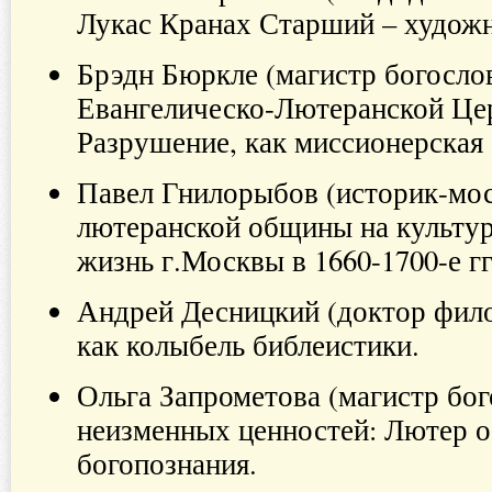
Лукас Кранах Старший – худож
Брэдн Бюркле (магистр богосло
Евангелическо-Лютеранской Це
Разрушение, как миссионерская 
Павел Гнилорыбов (историк-мос
лютеранской общины на культу
жизнь г.Москвы в 1660-1700-е г
Андрей Десницкий (доктор фил
как колыбель библеистики.
Ольга Запрометова (магистр бог
неизменных ценностей: Лютер о
богопознания.