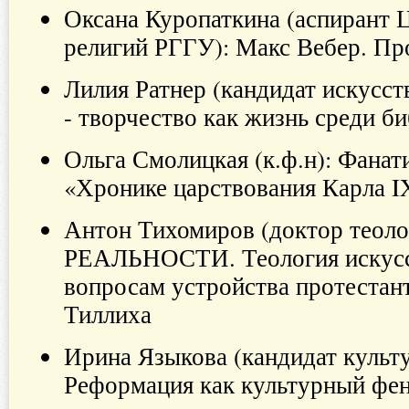
Оксана Куропаткина (аспирант 
религий РГГУ): Макс Вебер. Пр
Лилия Ратнер (кандидат искусст
- творчество как жизнь среди б
Ольга Смолицкая (к.ф.н): Фанати
«Хронике царствования Карла 
Антон Тихомиров (доктор тео
РЕАЛЬНОСТИ. Теология искусст
вопросам устройства протестан
Тиллиха
Ирина Языкова (кандидат культ
Реформация как культурный ф