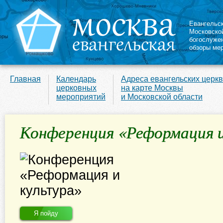
Евангельс
Московско
богослуже
обзоры ме
Главная
Календарь
Адреса евангельских церк
церковных
на карте Москвы
мероприятий
и Московской области
Конференция «Реформация и
Я пойду