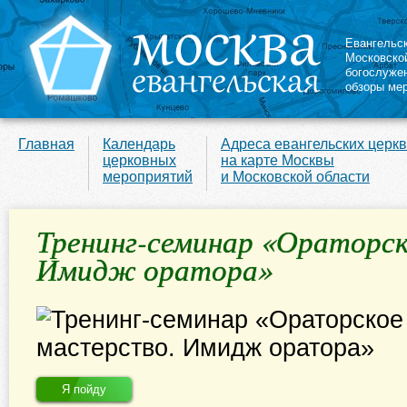
Евангельс
Московско
богослуже
обзоры ме
Главная
Календарь
Адреса евангельских церк
церковных
на карте Москвы
мероприятий
и Московской области
Тренинг-семинар «Ораторск
Имидж оратора»
Я пойду