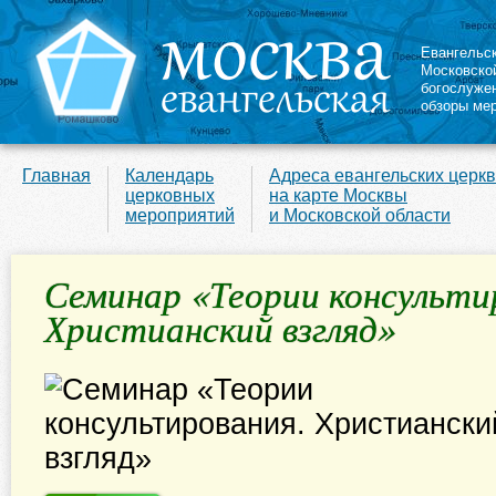
Евангельс
Московско
богослуже
обзоры ме
Главная
Календарь
Адреса евангельских церк
церковных
на карте Москвы
мероприятий
и Московской области
Семинар «Теории консульти
Христианский взгляд»