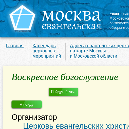
Евангельс
Московско
богослуже
обзоры ме
Главная
Календарь
Адреса евангельских церк
церковных
на карте Москвы
мероприятий
и Московской области
Воскресное богослужение
Пойдут: 1 чел.
Я пойду
Организатор
Церковь евангельских христ