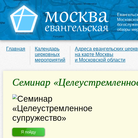
Евангельс
Московско
богослуже
обзоры ме
Главная
Календарь
Адреса евангельских церк
церковных
на карте Москвы
мероприятий
и Московской области
Семинар «Целеустремленно
Я пойду