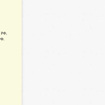
 РФ,
РФ.