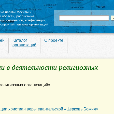
кие церкви Москвы и
й области
,
расписание
ний
,
семинаров
,
конференций
,
роприятий,
каталог организаций
вей
Каталог
О проекте
организаций
и в деятельности религиозных
ации христиан веры евангельской «Церковь Божия»