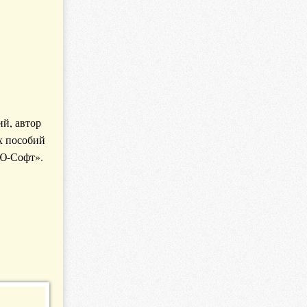
й, автор
х пособий
«Ю-Софт».