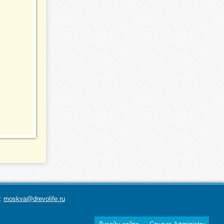
а:
moskva@drevolife.ru