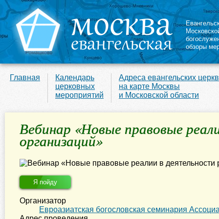
Евангельс
Московско
богослуже
обзоры ме
Главная
Календарь
Адреса евангельских церк
церковных
на карте Москвы
мероприятий
и Московской области
Вебинар «Новые правовые реали
организаций»
Я пойду
Организатор
Евроазиатская богословская семинария Ассоци
Адрес проведения