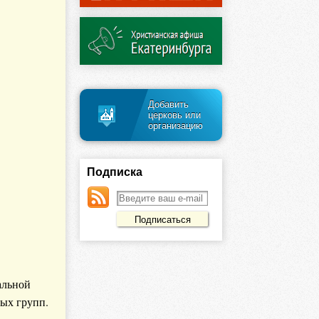
Добавить
церковь или
организацию
Подписка
альной
ых групп.