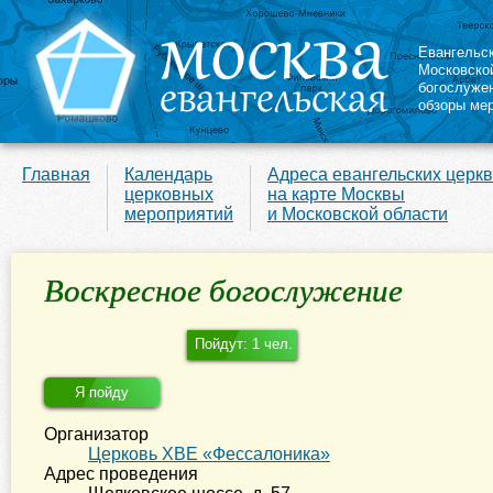
Евангельс
Московско
богослуже
обзоры ме
Главная
Календарь
Адреса евангельских церк
церковных
на карте Москвы
мероприятий
и Московской области
Воскресное богослужение
Пойдут: 1 чел.
Я пойду
Организатор
Церковь ХВЕ «Фессалоника»
Адрес проведения