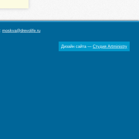
а:
moskva@drevolife.ru
Дизайн сайта —
Студия Artministry