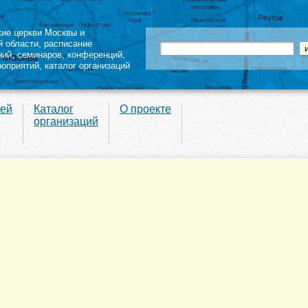
кие церкви Москвы и
й области
,
расписание
ний
,
семинаров
,
конференций
,
роприятий,
каталог организаций
вей
Каталог
О проекте
организаций