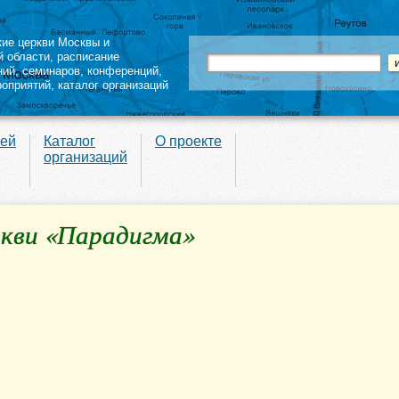
кие церкви Москвы и
й области
,
расписание
ний
,
семинаров
,
конференций
,
роприятий,
каталог организаций
вей
Каталог
О проекте
организаций
ркви «Парадигма»