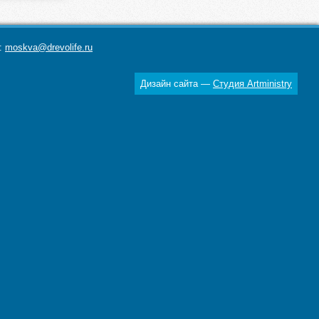
а:
moskva@drevolife.ru
Дизайн сайта —
Студия Artministry