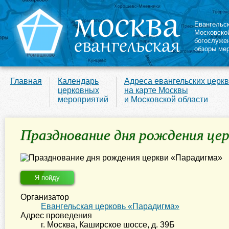
Евангельс
Московско
богослуже
обзоры ме
Главная
Календарь
Адреса евангельских церк
церковных
на карте Москвы
мероприятий
и Московской области
Празднование дня рождения це
Я пойду
Организатор
Евангельская церковь «Парадигма»
Адрес проведения
г. Москва
,
Каширское шоссе, д. 39Б