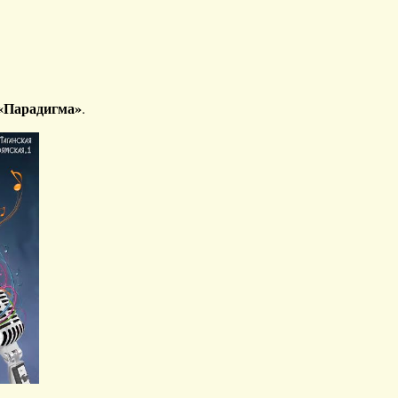
 «Парадигма»
.