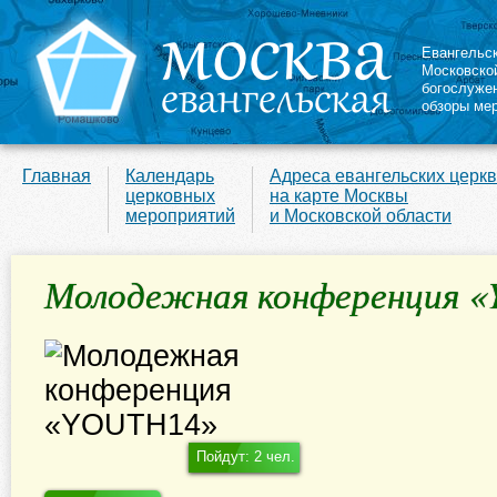
Евангельс
Московско
богослуже
обзоры ме
Главная
Календарь
Адреса евангельских церк
церковных
на карте Москвы
мероприятий
и Московской области
Молодежная конференция 
Пойдут: 2 чел.