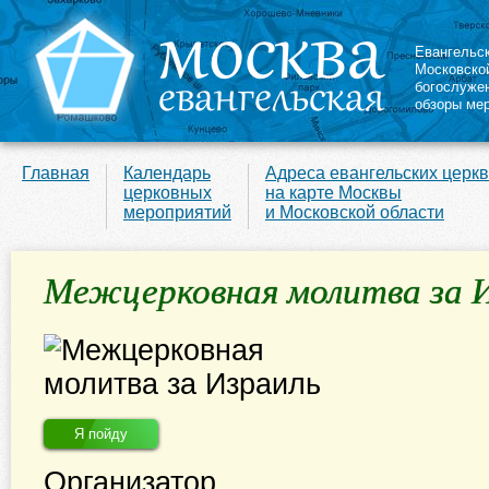
Евангельс
Московско
богослуже
обзоры ме
Главная
Календарь
Адреса евангельских церк
церковных
на карте Москвы
мероприятий
и Московской области
Межцерковная молитва за 
Я пойду
Организатор